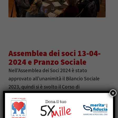
Assemblea dei soci 13-04-
2024 e Pranzo Sociale
Nell’Assemblea dei Soci 2024 è stato
approvato all’unanimità il Bilancio Sociale
2023, quindi si è svolto il Corso di
×
Formazione tenuto dal dott. Nicola Poletti –
Coordinatore di Geriatria B –
sull’alimentazione del paziente anziano, con