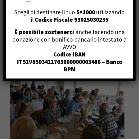
approfondimenti specifici nei casi di disfagia
(cfr. pagina CORSI).
Scegli di destinare il tuo
5×1000
utilizzando
il
Codice Fiscale 93025030235
La successiva ampia partecipazione al
È possibile sostenerci
anche facendo una
Pranzo Sociale presso la Trattoria dalla
donazione con bonifico bancario intestato a
Bruna è stata particolarmente festosa.
AVVO
Codice IBAN
IT51V0503411705000000003486 – Banco
BPM